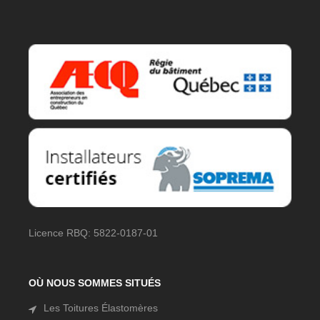
Licence RBQ: 5822-0187-01
OÙ NOUS SOMMES SITUÉS
Les Toitures Élastomères