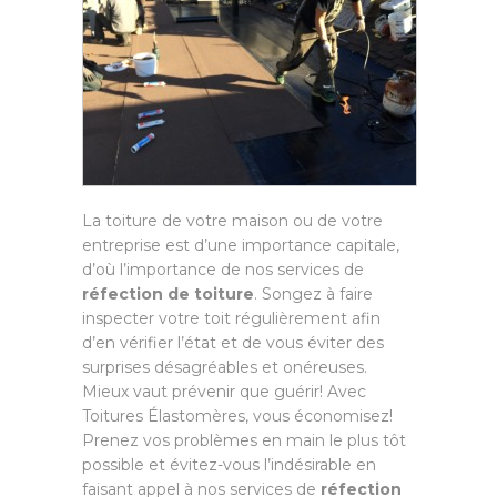
La toiture de votre maison ou de votre
entreprise est d’une importance capitale,
d’où l’importance de nos services de
réfection de toiture
. Songez à faire
inspecter votre toit régulièrement afin
d’en vérifier l’état et de vous éviter des
surprises désagréables et onéreuses.
Mieux vaut prévenir que guérir! Avec
Toitures Élastomères, vous économisez!
Prenez vos problèmes en main le plus tôt
possible et évitez-vous l’indésirable en
faisant appel à nos services de
réfection