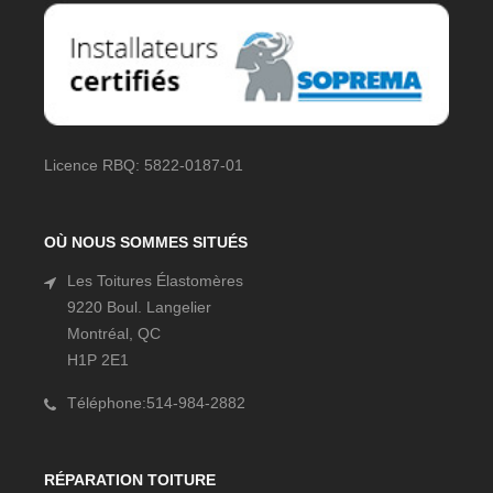
Licence RBQ: 5822-0187-01
OÙ NOUS SOMMES SITUÉS
Les Toitures Élastomères
9220 Boul. Langelier
Montréal, QC
H1P 2E1
Téléphone:514-984-2882
RÉPARATION TOITURE