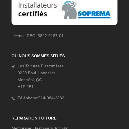
Licence RBQ: 5822-0187-01
OÙ NOUS SOMMES SITUÉS
Les Toitures Élastomères
9220 Boul. Langelier
Montréal, QC
H1P 2E1
Téléphone:514-984-2882
RÉPARATION TOITURE
Membrane Élastomèrs Toit Plat